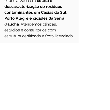
especializada em 
coleta e 
descaracterização de resíduos 
contaminantes em Caxias do Sul, 
Porto Alegre e cidades da Serra 
Gaúcha
. Atendemos clínicas, 
estúdios e consultórios com 
estrutura certificada e frota licenciada.
Etapas do serviço:
Fornecimento de contentores 
apropriados (rígidos, rotulados)
Coleta agendada com veículo 
próprio e equipe treinada
Transporte até unidade 
licenciada de tratamento
Emissão de certificado de 
tratamento e destinação final
Regiões atendidas: