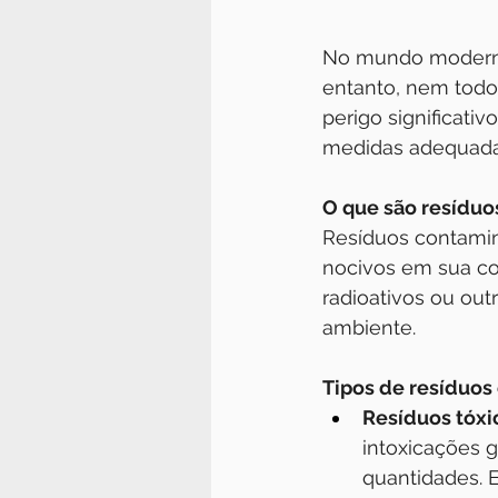
No mundo moderno,
entanto, nem todos
perigo significati
medidas adequada
O que são resídu
Resíduos contamin
nocivos em sua co
radioativos ou ou
ambiente.
Tipos de resíduos
Resíduos tóxi
intoxicações
quantidades. E