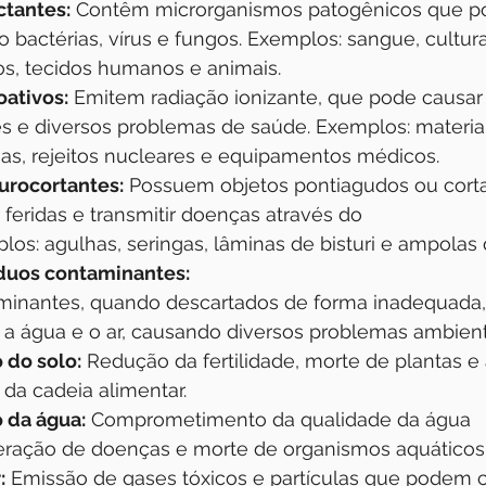
ctantes:
 Contêm microrganismos patogênicos que po
bactérias, vírus e fungos. Exemplos: sangue, cultur
s, tecidos humanos e animais.
oativos:
 Emitem radiação ionizante, que pode causar
 e diversos problemas de saúde. Exemplos: materiais
ias, rejeitos nucleares e equipamentos médicos.
urocortantes:
 Possuem objetos pontiagudos ou cort
eridas e transmitir doenças através do 
os: agulhas, seringas, lâminas de bisturi e ampolas 
duos contaminantes:
minantes, quando descartados de forma inadequada
 a água e o ar, causando diversos problemas ambient
do solo:
 Redução da fertilidade, morte de plantas e 
da cadeia alimentar.
 da água:
 Comprometimento da qualidade da água 
iferação de doenças e morte de organismos aquáticos
:
 Emissão de gases tóxicos e partículas que podem c