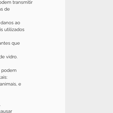
dem transmitir 
as de 
 danos ao 
 utilizados 
antes que 
de vidro.
, podem 
ais:
animais, e 
.
ausar 