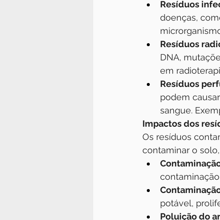
Resíduos infe
doenças, como 
microrganismo
Resíduos radi
DNA, mutações
em radioterap
Resíduos perf
podem causar f
sangue. Exempl
Impactos dos resí
Os resíduos conta
contaminar o solo,
Contaminação 
contaminação 
Contaminação
potável, prol
Poluição do ar