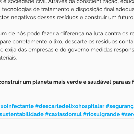
 e sociedade civil. Através da conscientização, edu
 tecnologias de tratamento e disposição final adeq
tos negativos desses resíduos e construir um futuro
um de nós pode fazer a diferença na luta contra os r
pare corretamente o lixo, descarte os resíduos cont
s e exija das empresas e do governo medidas respons
eriais.
onstruir um planeta mais verde e saudável para as f
ixoinfectante
#descartedelixohospitalar
#seguranç
sustentabilidade
#caxiasdorsul
#riosulgrande
#ser