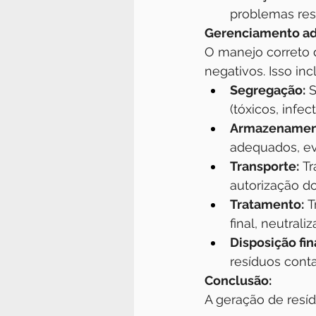
problemas res
Gerenciamento ad
O manejo correto 
negativos. Isso incl
Segregação:
 
(tóxicos, infect
Armazenamen
adequados, e
Transporte:
 T
autorização d
Tratamento:
 
final, neutral
Disposição fin
resíduos cont
Conclusão:
A geração de resí