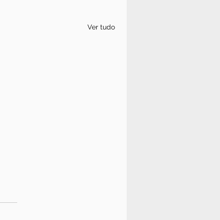
Ver tudo
omo
escartar
ocumentos
scarte correto de