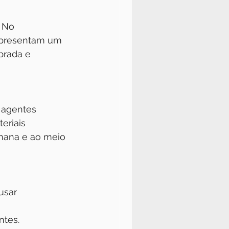
 No 
epresentam um 
brada e 
 agentes 
eriais 
mana e ao meio 
sar 
ntes.