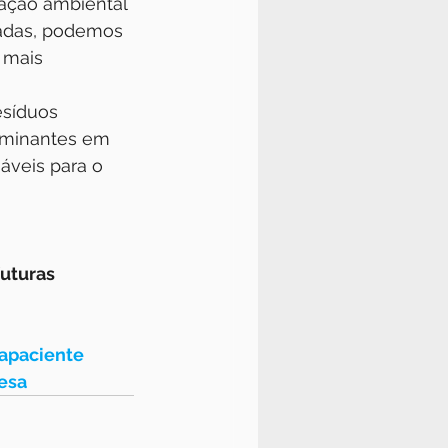
cação ambiental 
uadas, podemos 
 mais 
esíduos 
aminantes em 
áveis para o 
uturas 
apaciente
esa