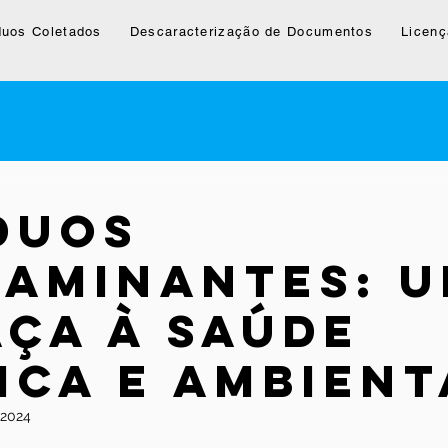
duos Coletados
Descaracterização de Documentos
Licenç
duos
aminantes: 
ça à Saúde
ica e Ambient
 2024