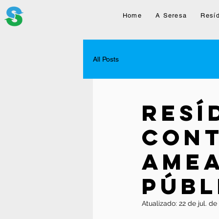
Home
A Seresa
Resí
All Posts
Resí
Cont
Amea
Públ
Atualizado:
22 de jul. de