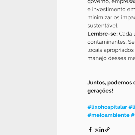
governo, empresas
e investimento em
minimizar os impac
sustentável.
Lembre-se:
 Cada 
contaminantes. Se
locais apropriado
manejo desses mat
Juntos, podemos c
gerações!
#lixohospitalar
#l
#meioambiente
#