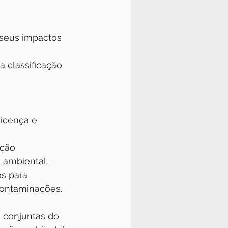
 seus impactos 
 classificação 
licença e 
ição 
 ambiental.
os para 
contaminações.
 conjuntas do 