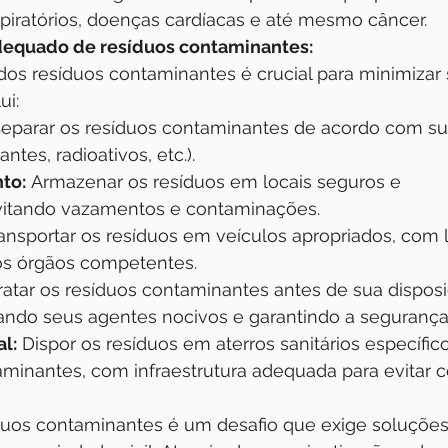
piratórios, doenças cardíacas e até mesmo câncer.
equado de resíduos contaminantes:
dos resíduos contaminantes é crucial para minimizar
ui:
Separar os resíduos contaminantes de acordo com sua
antes, radioativos, etc.).
to:
 Armazenar os resíduos em locais seguros e 
vitando vazamentos e contaminações.
ransportar os resíduos em veículos apropriados, com 
os órgãos competentes.
Tratar os resíduos contaminantes antes de sua dispos
izando seus agentes nocivos e garantindo a segurança
al:
 Dispor os resíduos em aterros sanitários específic
aminantes, com infraestrutura adequada para evitar 
duos contaminantes é um desafio que exige soluções